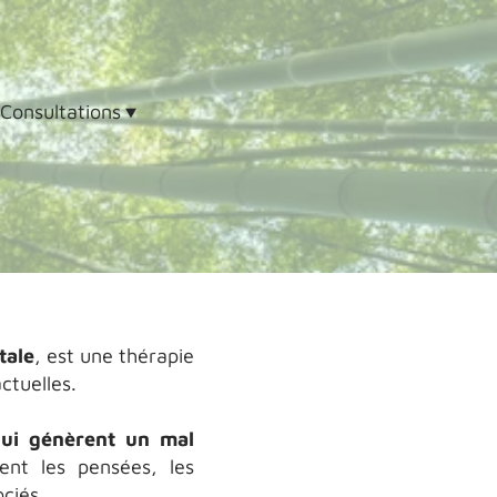
Consultations
tale
, est une thérapie
actuelles.
 qui génèrent un mal
nt les pensées, les
ociés.