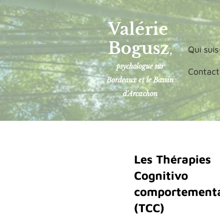
Valérie
Bogusz
,
Qui suis
psychologue sur
Contact
Bordeaux et le Bassin
d'Arcachon
Les Thérapies
Cognitivo
comportementa
(TCC)