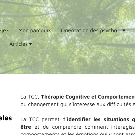
-je?
Mon parcours
Orientation des psychothérapies
Articles
La TCC,
Thérapie Cognitive et Comportemen
du changement qui s’intéresse aux difficultés 
les
La TCC permet d’
identifier les situations
être
et de comprendre comment interagisse
comportements et les émotions qui y sont ass